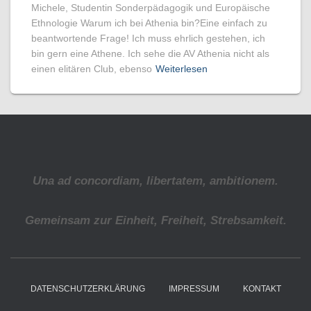
Michele, Studentin Sonderpädagogik und Europäische
Ethnologie Warum ich bei Athenia bin?Eine einfach zu
beantwortende Frage! Ich muss ehrlich gestehen, ich
bin gern eine Athene. Ich sehe die AV Athenia nicht als
einen elitären Club, ebenso
Weiterlesen
Una ad concordiam, libertatem, ambitionem.
Gemeinsam zur Einheit, Freiheit, Strebsamkeit.
DATENSCHUTZERKLÄRUNG
IMPRESSUM
KONTAKT