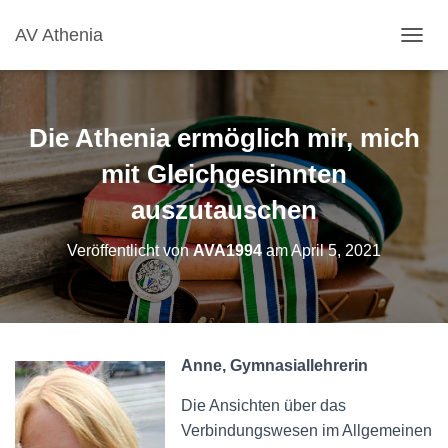
AV Athenia
N
A
V
I
G
Die Athenia ermöglich mir, mich
A
T
mit Gleichgesinnten
I
auszutauschen
O
N
U
Veröffentlicht von
AVA1994
am
April 5, 2021
M
S
C
H
A
L
Anne, Gymnasiallehrerin
T
E
Die Ansichten über das
N
Verbindungswesen im Allgemeinen