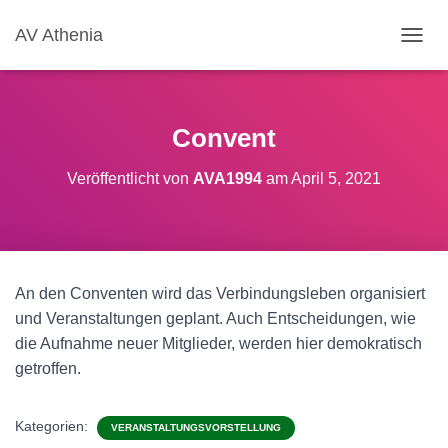
AV Athenia
N
A
V
I
G
Convent
A
T
Veröffentlicht von
AVA1994
am
April 5, 2021
I
O
N
U
M
S
An den Conventen wird das Verbindungsleben organisiert
C
H
und Veranstaltungen geplant. Auch Entscheidungen, wie
A
die Aufnahme neuer Mitglieder, werden hier demokratisch
L
getroffen.
T
E
N
Kategorien:
VERANSTALTUNGSVORSTELLUNG