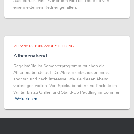
ausgedrückt wird. Außerdem wird die Rede oft von
einem externen Redner gehalten.
VERANSTALTUNGSVORSTELLUNG
Athenenabend
Regelmäßig im Semesterprogramm tauchen die
Athenenabende auf. Die Aktiven entscheiden meist
spontan und nach Interesse, wie sie diesen Abend
verbringen wollen. Von Spieleabenden und Raclette im
Winter bis zu Grillen und Stand-Up Paddling im Sommer
Weiterlesen