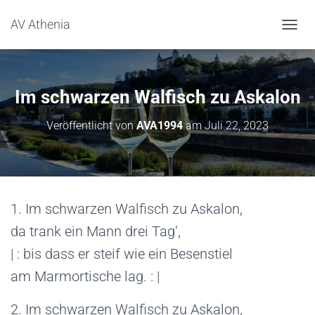
AV Athenia
N
A
V
I
G
Im schwarzen Walfisch zu Askalon
A
T
Veröffentlicht von
AVA1994
am
Juli 22, 2023
I
O
N
U
M
S
1. Im schwarzen Walfisch zu Askalon,
C
H
da trank ein Mann drei Tag‘,
A
L
| : bis dass er steif wie ein Besenstiel
T
am Marmortische lag. : |
E
N
2. Im schwarzen Walfisch zu Askalon,