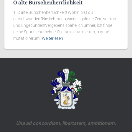
O alte Burschenherrlichkeit
1. O alte Burschenherrlichkeit! Wohin bist du
entschwunden?Nie kehrst du wieder, gold’ne Zeit, so froh
und ungebunden!Vergebens spähe ich umher, ich finde
deine Spur nicht mehr.| : O jerum, jerum, jerum, o quae
mutatio rerum!
Weiterlesen
Una ad concordiam, libertatem, ambitionem.