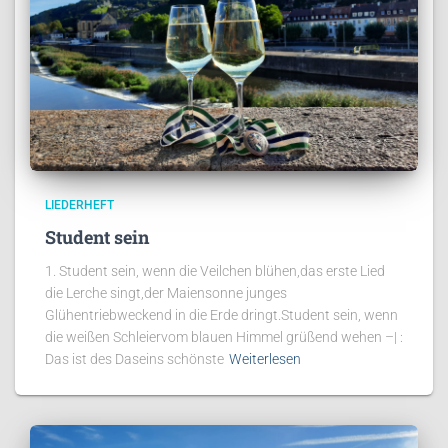
LIEDERHEFT
Student sein
1. Student sein, wenn die Veilchen blühen,das erste Lied
die Lerche singt,der Maiensonne junges
Glühentriebweckend in die Erde dringt.Student sein, wenn
die weißen Schleiervom blauen Himmel grüßend wehen –| :
Das ist des Daseins schönste
Weiterlesen