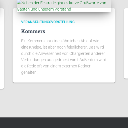
VERANSTALTUNGSVORSTELLUNG
Kommers
Ein Kommers hat einen ähnlichen Ablauf wie
eine Kneipe, ist aber noch feierlicherer. Das wird
durch die Anwesenheit von Chargierten anderer
Verbindungen ausgedrückt wird. Außerdem wird
die Rede oft von einem externen Redner
gehalten.