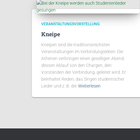
VERANSTALTUNGSVORSTELLUNG
Kneipe
Kneipen sind die traditionsreichsten
Veranstaltungen im Verbindungsleben. Die
Athenen verbringen einen geselligen Abend,
dessen Ablauf von den Chargen, den
Vorständen der Verbindung, geleitet wird. Er
beinhaltet Reden, das Singen studentischer
Lieder und z. B. die
Weiterlesen