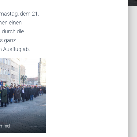
omastag, dem 21.
nen einen
 durch die
us ganz
n Ausflug ab.
ummel