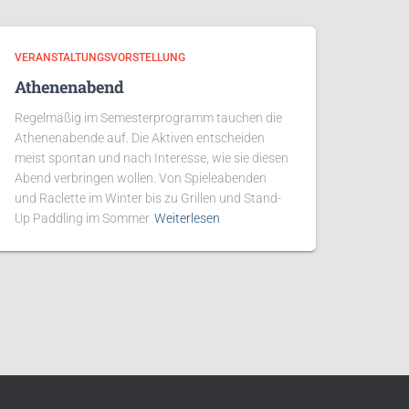
VERANSTALTUNGSVORSTELLUNG
Athenenabend
Regelmäßig im Semesterprogramm tauchen die
Athenenabende auf. Die Aktiven entscheiden
meist spontan und nach Interesse, wie sie diesen
Abend verbringen wollen. Von Spieleabenden
und Raclette im Winter bis zu Grillen und Stand-
Up Paddling im Sommer
Weiterlesen